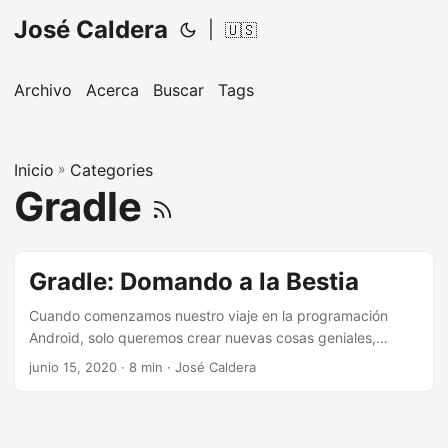
José Caldera
|
🇺🇸
Archivo
Acerca
Buscar
Tags
Inicio
»
Categories
Gradle
Gradle: Domando a la Bestia
Cuando comenzamos nuestro viaje en la programación
Android, solo queremos crear nuevas cosas geniales,
bonitas y robustas. Llegamos a un punto en el que
junio 15, 2020
· 8 min · José Caldera
comenzamos a aprender sobre patrones de diseño,
arquitectura y mejores prácticas, pero usualmente
dedicamos menos tiempo a aprender sobre Gradle. Para
mi, este fue uno de los puntos pendientes en mi carrera